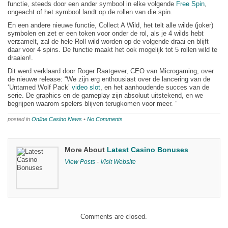
functie, steeds door een ander symbool in elke volgende
Free Spin
,
ongeacht of het symbool landt op de rollen van die spin.
En een andere nieuwe functie, Collect A Wild, het telt alle wilde (joker)
symbolen en zet er een token voor onder de rol, als je 4 wilds hebt
verzamelt, zal de hele Roll wild worden op de volgende draai en blijft
daar voor 4 spins. De functie maakt het ook mogelijk tot 5 rollen wild te
draaien!.
Dit werd verklaard door Roger Raatgever, CEO van Microgaming, over
de nieuwe release: “We zijn erg enthousiast over de lancering van de
‘Untamed Wolf Pack’
video slot
, en het aanhoudende succes van de
serie. De graphics en de gameplay zijn absoluut uitstekend, en we
begrijpen waarom spelers blijven terugkomen voor meer. ”
posted in
Online Casino News
•
No Comments
More About
Latest Casino Bonuses
View Posts
-
Visit Website
Comments are closed.