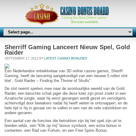
Sherriff Gaming Lanceert Nieuw Spel, Gold
Raider
SEPTEMBER 17, 2012 BY
LATEST CASINO BONUSES
Een Nederlandse ontwikkelaar van 3D online casino games, Sheriff
Gaming, heeft de lancering aangekondigd van een nieuwe 5 rollen slot
titel , Gold Raider – Finding the Throne of Skulls”.
De slot neemt spelers mee naar de avontuurlijke wereld van de Gold
Raider, een beruchte schat jager die deze keer zijn prooi zoekt in een
Aziatische jungle, waar hij eerst gevangen wordt gezet en vervolgens
achtervolgd door bewakers nadat hij heeft weten te ontsnappen, en de
hele tijd is hij in gevaar om te vallen in een van de vele valstrikken en
andere gevaren.
Een aantal van de functies die betrokken zijn bij het spel zijn uit te
breiden wilds, een “Klik op mij” bonus symbool, een extra bonus in
contanten, een Rad van Fortuin, en een Free Spins Bonus.