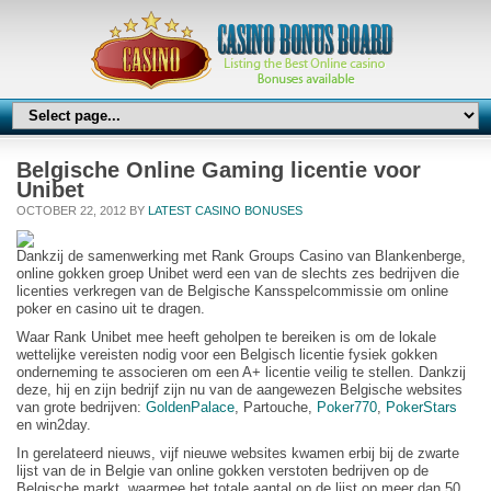
Belgische Online Gaming licentie voor
Unibet
OCTOBER 22, 2012 BY
LATEST CASINO BONUSES
Dankzij de samenwerking met Rank Groups Casino van Blankenberge,
online gokken groep Unibet werd een van de slechts zes bedrijven die
licenties verkregen van de Belgische Kansspelcommissie om online
poker en casino uit te dragen.
Waar Rank Unibet mee heeft geholpen te bereiken is om de lokale
wettelijke vereisten nodig voor een Belgisch licentie fysiek gokken
onderneming te associeren om een A+ licentie veilig te stellen. Dankzij
deze, hij en zijn bedrijf zijn nu van de aangewezen Belgische websites
van grote bedrijven:
GoldenPalace
, Partouche,
Poker770
,
PokerStars
en win2day.
In gerelateerd nieuws, vijf nieuwe websites kwamen erbij bij de zwarte
lijst van de in Belgie van online gokken verstoten bedrijven op de
Belgische markt, waarmee het totale aantal op de lijst op meer dan 50